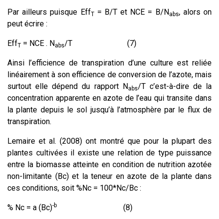
Par ailleurs puisque Eff
= B/T et NCE = B/N
, alors on
T
abs
peut écrire :
Eff
= NCE . N
/T (7)
T
abs
Ainsi l’efficience de transpiration d’une culture est reliée
linéairement à son efficience de conversion de l’azote, mais
surtout elle dépend du rapport N
/T c’est-à-dire de la
abs
concentration apparente en azote de l’eau qui transite dans
la plante depuis le sol jusqu’à l’atmosphère par le flux de
transpiration.
Lemaire et al. (2008) ont montré que pour la plupart des
plantes cultivées il existe une relation de type puissance
entre la biomasse atteinte en condition de nutrition azotée
non-limitante (Bc) et la teneur en azote de la plante dans
ces conditions, soit %Nc = 100*Nc/Bc :
-b
% Nc = a (Bc)
(8)