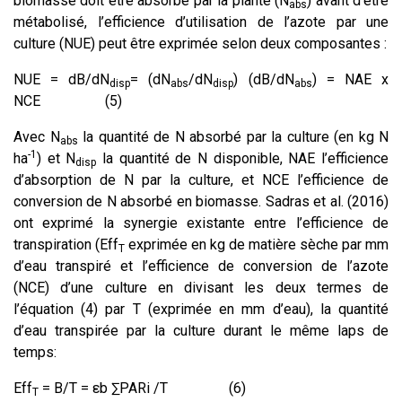
biomasse doit être absorbé par la plante (N
) avant d’être
abs
métabolisé, l’efficience d’utilisation de l’azote par une
culture (NUE) peut être exprimée selon deux composantes :
NUE = dB/dN
= (dN
/dN
) (dB/dN
) = NAE x
disp
abs
disp
abs
NCE (5)
Avec N
la quantité de N absorbé par la culture (en kg N
abs
-1
ha
) et N
la quantité de N disponible, NAE l’efficience
disp
d’absorption de N par la culture, et NCE l’efficience de
conversion de N absorbé en biomasse. Sadras et al. (2016)
ont exprimé la synergie existante entre l’efficience de
transpiration (Eff
exprimée en kg de matière sèche par mm
T
d’eau transpiré et l’efficience de conversion de l’azote
(NCE) d’une culture en divisant les deux termes de
l’équation (4) par T (exprimée en mm d’eau), la quantité
d’eau transpirée par la culture durant le même laps de
temps:
Eff
= B/T = εb ∑PARi /T (6)
T