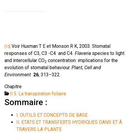
Voir Huxman T E et Monson R K, 2003.
Stomatal
[15]
responses of C3, C3 -C4 and C4
Flaveria
species to light
and intercellular CO
concentration: implications for the
2
evolution of stomatal behaviour.
Plant, Cell and
Environment
26
, 313–322.
Chapitre
II.5. La transpiration foliaire
Sommaire :
I. OUTILS ET CONCEPTS DE BASE
II. ETATS ET TRANSFERTS HYDRIQUES DANS ET À
TRAVERS LA PLANTE