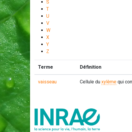
S
T
U
V
W
X
Y
Z
Terme
Définition
vaisseau
Cellule du
xylème
qui con