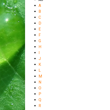
A
B
C
D
E
F
G
H
I
J
K
L
M
N
O
P
Q
R