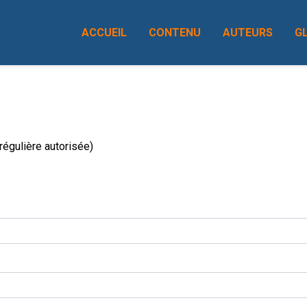
ACCUEIL
CONTENU
AUTEURS
G
égulière autorisée)