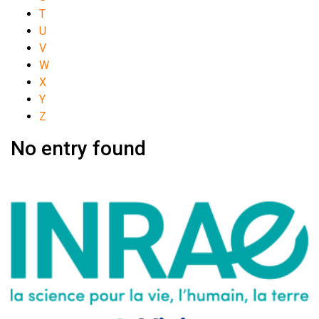
T
U
V
W
X
Y
Z
No entry found