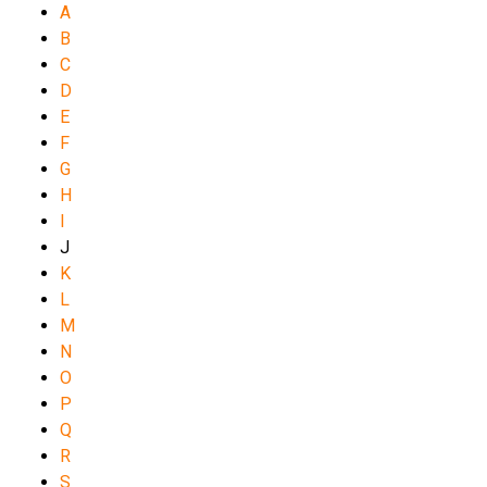
A
B
C
D
E
F
G
H
I
J
K
L
M
N
O
P
Q
R
S