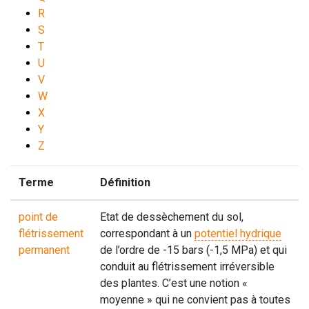
R
S
T
U
V
W
X
Y
Z
Terme
Définition
point de
Etat de dessèchement du sol,
flétrissement
correspondant à un
potentiel hydrique
permanent
de l’ordre de -15 bars (-1,5 MPa) et qui
conduit au flétrissement irréversible
des plantes. C’est une notion «
moyenne » qui ne convient pas à toutes