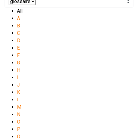
All
A
B
C
D
E
F
G
H
I
J
K
L
M
N
O
P
Q