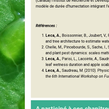
(Canada) l'Institut de Recherche et Dével
modèle de durée d'humectation intégrant l'
Références :
Leca, A.
, Boissonnier, B., Joubert, V.
and tree architecture to estimate wate
Chelle, M., Pincebourde, S., Sache, I., 
and plant pest dynamics: scales matte
Leca, A.
, Parisi, L., Lacointe, A., 
leaf wetness duration and apple scab
Leca, A.
, Saudreau, M. (2010). Physic
the 6th International Workshop on Fu
A participé à ces chapitre