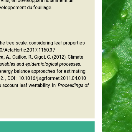
ville, en développant notamment un
éveloppement du feuillage.
 the tree scale: considering leaf properties
660/ActaHortic.2017.1160.37
a, A.
, Caillon, R., Gigot, C. (2012). Climate
variables and epidemiological processes
.
r energy balance approaches for estimating
2. , DOI : 10.1016/j.agrformet.2011.04.010
 account leaf wettability. In:
Proceedings of