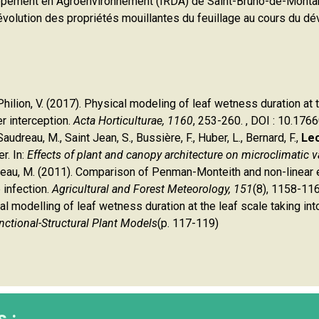
oppement en Agroenvironnement (IRDA) de Saint-Bruno-de-Montar
évolution des propriétés mouillantes du feuillage au cours du d
, Philion, V. (2017). Physical modeling of leaf wetness duration at
r interception.
Acta Horticulturae, 1160
, 253-260. , DOI : 10.17
Saudreau, M., Saint Jean, S., Bussière, F., Huber, L., Bernard, F.,
Lec
r. In:
Effects of plant and canopy architecture on microclimatic 
Saudreau, M. (2011). Comparison of Penman-Monteith and non-linea
 infection.
Agricultural and Forest Meteorology, 151
(8), 1158-116
al modelling of leaf wetness duration at the leaf scale taking into
nctional-Structural Plant Models
(p. 117-119)
s :