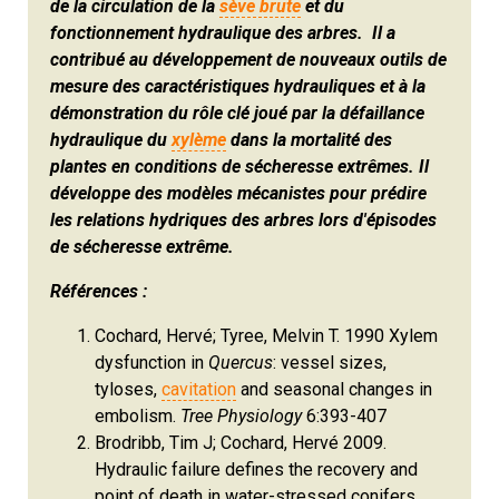
de la circulation de la
sève brute
et du
fonctionnement hydraulique des arbres. Il a
contribué au développement de nouveaux outils de
mesure des caractéristiques hydrauliques et à la
démonstration du rôle clé joué par la défaillance
hydraulique du
xylème
dans la mortalité des
plantes en conditions de sécheresse extrêmes. Il
développe des modèles mécanistes pour prédire
les relations hydriques des arbres lors d'épisodes
de sécheresse extrême.
Références :
Cochard, Hervé; Tyree, Melvin T. 1990 Xylem
dysfunction in
Quercus
: vessel sizes,
tyloses,
cavitation
and seasonal changes in
embolism.
Tree Physiology
6:393-407
Brodribb, Tim J; Cochard, Hervé 2009.
Hydraulic failure defines the recovery and
point of death in water-stressed conifers.